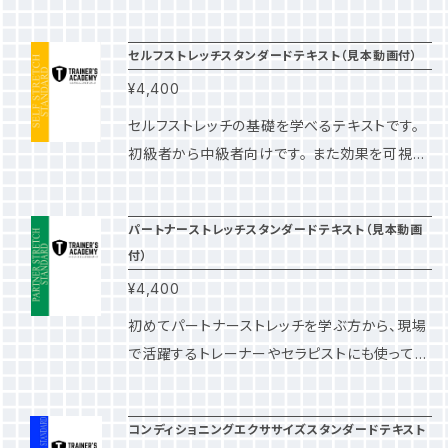
持佑起先生（帝京大学講師）、森田秀一先生（帝
運動指導者であれば誰もが知っておきたい救急
京大学助教）と作成した実践的テーピングテキ
対応を、文章での解説だけでなく、動画で見て学
セルフストレッチスタンダードテキスト（見本動画付）
ストです。 トレーナー、セラピストはもちろん、学
ぶことができます。 またケガ対応手順を図解した
校の教員や部活動指導者、ジュニアアスリートの
¥4,400
フローチャートも、印刷しての使用が可能です。
保護者でもテーピングを習得できるようにこだ
スポーツ現場や運動施設内、治療院内などに掲
セルフストレッチの基礎を学べるテキストです。
わって作成しています。 またテーピングの方法を
載していただいたり、クライアントへの配布資料
初級者から中級者向けです。 また効果を可視化
学ぶだけでなく、テーピングを巻く部位の解剖学
としてご活用ください。 ーーー 本書の特
しているので、クライアントの運動の継続率が向
もわかりやすく解説。 本書を使って学ぶことで理
徴 ーーー ①全ページカラー ②救急対応の
上します。 【 学べる内容 】 □ セルフスト
にかなったテーピングが習得できます。 初めて
パートナーストレッチスタンダードテキスト（見本動画
方法を図解 ③救急対応の実技を動画で学習 ④
レッチスタンダードの具体的な内容 □ ストレ
テーピングを学ぶ方も、見て理解しやすいように
付）
クライアント向けの配布資料 ーーー 掲載内
ッチ指導のテクニック □ 上半身のストレッチ
画像を多くしています。 その上で、各手技に関す
容 ーーー ①救急対応概論 ケガの発生状
¥4,400
□ 下半身のストレッチ □ 椅子を使ったスト
る細やかなコツや注意点を動画で確認しながら
況と求められる救急対応 ケガの状態把握の
レッチ □ 足底アプローチ □ セルフモニタリ
初めてパートナーストレッチを学ぶ方から、現場
習得できるように工夫しています。 ※テーピング
方法 ②心臓疾患などによる心停止の対応
ング ※すべてのストレッチを動画で学習できま
で活躍するトレーナーやセラピストにも使ってい
は全て著者の先生が巻いています。 ぜひ動画と
一次救命処置（BLS）の基礎理論 成人への
す。 『セルフストレッチスタンダード（SS-STAND
ただけるテキストです。 【 学べる内容 】
テキストを照らし合わせながら、学びを進めてく
BLS 気道異物除去(窒息への対応) 小児へ
ARD）』は、プロストレッチトレーナー、チームトレ
□ パートナーストレッチスタンダードの具体的
ださい。 【 掲載テーピング一覧 】 足関節捻
のBLS ③頭頚部外傷の対応 頭頚部外傷対応
コンディショニングエクササイズスタンダードテキスト
ーナー、スポーツ系大学教員、医療法人顧問な
な内容 □ スタティックストレッチ □ 上半身