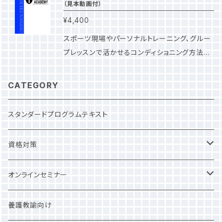
挫基本のテーピング （回外強制による足関節捻
の基礎理論 重症例を想定した初期対応 重
（見本動画付）
ど様々な分野で活躍する運動指導者・医療従事
のパートナーストレッチ □ 下半身のパートナ
挫に対するテーピング） 足関節捻挫伸縮性テー
症例に当てはまらない中軽症例の対応 脳振
¥4,400
者の経験・知見と、エビデンスを元にして構築さ
ーストレッチ □ コンプレッションストレッチ □
プ併用 足関節底屈制限 足関節背屈制限 膝関
盪の徴候・対策・予後管理 ④熱中症 熱中症
れた実践的プログラムです。 トレーナー・セラピ
モビライゼーションストレッチ □ 効果を高
スポーツ現場やパーソナルトレーニング、グルー
節前十字靭帯損傷 膝関節内側側副靭帯損傷
の基礎知識 熱中症の対応 熱中症の予防法
ストが効果的なパートナーストレッチを実施でき
めるコミュニケーション方法 □ 目的別パート
プレッスンで活かせるコンディショニング方法を
肩関節捻挫 肩関節反復性前方脱臼 手関節捻
⑤外傷 外傷に対する救急対応 挫傷時の救
るように、細部（種目、順番、言葉がけの方法）に
ナーストレッチ ※すべてのストレッチを動画で
学べるオンライン連動テキストです。 初心者から
挫 掌屈制限 手関節捻挫 背屈制限 母指MP
急対応 創傷処置・止血法 固定法 ⑥運動で
までこだわって作成しています。 ストレッチの種
視聴できます。 本書は、プロのストレッチトレー
中級者向けの内容です。 【 学べる内容 】 □
CATEGORY
関節 外転制限 母指MP関節 内転制限 PIP
見られる内科的な急性疾患 運動時側腹部痛
目ごとに実施手順をシンプルにまとめているの
ナー、スポーツ系大学教員、医療法人顧問など
CE-STANDARDの具体的な内容 □ 効果的
関節 側副靭帯 足部アーチサポート 踵部痛 ハ
過換気症候群 運動誘発性喘息 運動誘
で、習得は難しくありません。 それぞれのストレ
様々な分野のスペシャリストが集まり作成した
な指導手順、声かけ方法 □ 動画でエクササイ
ムストリングス肉離れ 肘内側側副靭帯損傷 肘
スタンダードプログラムテキスト
発アナフィラキシー ⑦付録 ※DLして使用可
ッチのやり方を動画も合わせて学べるのはもち
テキストです。 読者が効果的なパートナーストレ
ズ視聴 □ 代償動作の見極め □ エクササイ
関節過伸展捻挫 足底アーチ（筋肉サポートテー
能 部位別・応急手当説明資料 歯・口の外
ろん、ストレッチの効果を可視化したり実感する
ッチを実践できるように、細部（種目、順番、持ち
ズでの筋や関節の評価方法 コンディショニング
プ） ふくらはぎ（筋肉サポートテープ） 大腿四頭
傷対応フローチャート 眼の外傷対応フローチ
資格対策
ための方法や、理想的なストレッチの流れも動画
方など）にまでこだわって作成しました。 １ペー
エクササイズスタンダード（CE-STANDARD）
筋（筋肉サポートテープ） 三角筋（筋肉サポート
ャート 医学監修 上本宗忠 著者 剱持佑起
視聴し学べます。 ぜひ動画とテキストを照らし合
ジにつき１種類のストレッチだけを掲載し、実施
は、プロトレーナー、チームトレーナー、スポーツ
テープ） 前腕屈筋群（筋肉サポートテープ） 前
森田秀一 山口淳士 浅井隆之
わせながら、学びを進めてください。 また、より
NSCA
オンラインセミナー
手順をシンプルにまとめています。 また全てのス
系大学教員、医療法人顧問など様々な分野で活
腕伸筋群（筋肉サポートテープ） 腰部〜脊柱起
高度なストレッチを実施するためには機能解剖
トレッチ方法を動画と照らし合わせながら学べ
躍する運動指導者・医療従事者の経験・知見を
立筋（筋肉サポートテープ） 足関節（筋肉サポー
学が欠かせません。 独自開発した『解剖学LINE
ます。 ぜひ動画とテキストを照らし合わせなが
JATI
一般価格
養護教諭向け
元にして構築された実践プログラムです。 どのよ
トテープ） 膝関節（筋肉サポートテープ） 【 も
アプリ』で驚くほど効果的に学ぶことができます。
ら、効果的に学んでください。 ※ ストレッチの
うなスポーツ現場でも、傷害予防とパフォーマン