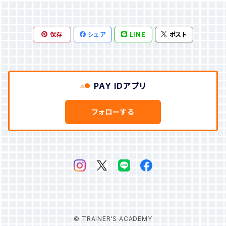
くじ 】 第１章 テーピングの基礎知識 ・テー
※ ストレッチの動画視聴も、解剖学LINEアプリ
動画視聴に追加費用は発生しません。 ※ 学び
スアップにつながるプログラムで、 ウォーミング
JSPO-AT
学割
ピングとは ・効果的なテーピングのポイント ・テ
の利用も追加費用は発生しません。 ※ 学びの
の効果を最大化するため全ページカラー印刷
アップ、フィジカルトレーニング、アスリハなど
ーピング用テープの種類と特徴 ・テーピング
保存
効果を最大化するために、全ページカラー印刷
シェア
LINE
ポスト
【 アプローチできる筋肉一覧 】 腸腰筋 内転
様々な場面で用いることが可能です。 指導しや
健康運動実践指導者
に使う関連用品 ・テーピングの主な名称と目的
です。 【 購入後サポート 】 月に１回、トレーナ
筋群 大臀筋 中臀筋 ハムストリングス 大腿四頭
すいように指導手順をまとめているので、習得は
・テープの取り扱い手順 ・テーピングを実施する
ーズアカデミーのテキストを活用したフォローセ
筋 下腿三頭筋 前脛骨筋 足底筋 体幹部回旋筋
難しくありません。また、より高いレベルの指導
手順 第２章 足関節 ・足関節の解剖学 ・足関
ミナー（オンライン）を無料で実施しています。 セ
群 前腕屈筋群 前腕伸筋群 肩関節内旋筋群 肩
力を身につけるために、代償動作も細かく記載
PAY IDアプリ
節の関節可動域 ・足関節のテーピング 第３章
ルフストレッチスタンダード https://spoall2.th
関節外旋筋群 三角筋 大胸筋 上腕二頭筋 上腕
し、正しく効果的な指導ができるようにしました。
膝関節 ・膝関節の解剖学 ・膝関節の関節可動
ebase.in/items/80412149 パートナーストレ
三頭筋 肩甲下筋 小円筋 僧帽筋 斜角筋 【 も
＝＝ 最大の特徴 ＝＝ 内容を分かりやすく
フォローする
域 ・膝関節のテーピング 第４章 肩関節 ・肩関
ッチスタンダード https://spoall2.thebase.in/i
くじ 】 第１章 パートナーストレッチの基礎知
理解するために、正しいやり方を動画で視聴でき
節の解剖学 ・肩関節の関節可動域 ・肩関節のテ
tems/67614640 コンディショニングエクササ
識 ・パートナーストレッチスタンダードとは ・ス
ます。 動画とテキストを照らし合わせながら、学
ーピング 第５章 手関節 ・手関節の解剖学 ・手
イズスタンダード https://spoall2.thebase.in/
トレッチとは ・ストレッチの４つの効果 ・セル
びを進めてください。 機能解剖学に関しては、独
関節の関節可動域 ・手関節のテーピング 第６
items/15949649 テキストご購入後もサポート
フストレッチとパートナーストレッチ ・パート
自開発した『解剖学LINE』で解剖が苦手な方で
章 足部 ・足部の解剖学 ・足部のテーピング
いたします。ぜひご参加ください。
ナーストレッチのポイント ・パートナーストレッチ
も効果的に学ぶことができます。（機能解剖学を
第７章 大腿部 ・大腿部の解剖学 ・大腿部のテ
の注意点 ・機能解剖学（関節運動について） 第
正確に理解することが正しいエクササイズ指導
ーピング 第８章 肘関節 ・肘関節の解剖学 ・肘
２章 パートナーストレッチテクニック ・スタテ
に繋がります。） ※ エクササイズ動画視聴 無
関節の関節可動域 ・肘関節のテーピング 第９
© TRAINER'S ACADEMY
ィックストレッチ ・モビライゼーションストレッチ
料 ※ 解剖学LINE使用料 無料。 ※ 学習効