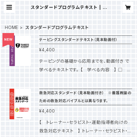
スタンダードプログラムテキスト | T
RAINER'S ACADEMY
HOME
スタンダードプログラムテキスト
テーピングスタンダードテキスト（見本動画付）
¥4,400
テーピングの基礎から応用までを、動画付き で
学べるテキストです。 【 学べる内容 】 □ テ
ーピングの基礎知識 □ 各部位のテーピング
（詳細は下部に記載） □ 肉離れのテーピング
救急対応スタンダード（見本動画付き） ※養護教諭の
□ 筋肉サポートテーピング □ テーピングに
ための救急対応バイブルとは異なります。
必要な機能解剖学 ※すべてのテーピングの見
¥4,400
本動画を視聴できます。 本書は、日本スポーツ
協会公認アスレティックトレーナーマスターの山
【 トレーナー・セラピスト・運動指導者向けの
本利春先生（国際武道大学教授 ）を中心に、剱
救急対応テキスト 】 トレーナー・セラピスト・