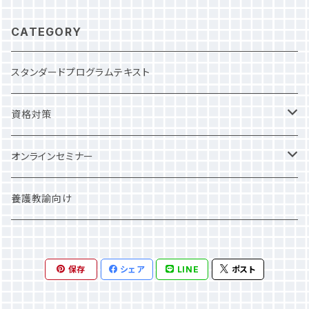
持佑起先生（帝京大学講師）、森田秀一先生（帝
あったため、最新情報にアップデートしました。
京大学助教）と作成した実践的テーピングテキ
また小児へのBLSは多くの質問をいただきまし
CATEGORY
ストです。 トレーナー、セラピストはもちろん、学
たので、追記しました。 ＝＝＝＝＝＝＝＝＝＝
校の教員や部活動指導者、ジュニアアスリートの
＝＝＝＝＝＝＝＝＝＝＝＝＝＝＝＝＝＝＝＝
スタンダードプログラムテキスト
保護者でもテーピングを習得できるようにこだ
＝＝＝＝ 学校での救急対応の要である養護教
わって作成しています。 またテーピングの方法を
諭向けの実践的なテキストです。読むだけでは
資格対策
学ぶだけでなく、テーピングを巻く部位の解剖学
なく、動画で見て救急対応を学ぶことができま
もわかりやすく解説。 本書を使って学ぶことで理
す。 また緊急時に役立つ、ケガ対応の手順が図
NSCA
オンラインセミナー
にかなったテーピングが習得できます。 初めて
解されたフローチャートもDLし、印刷しての使用
テーピングを学ぶ方も、見て理解しやすいように
が可能です。 その他にも活用できる付録データ
画像を多くしています。 その上で、各手技に関す
JATI
一般価格
養護教諭向け
も詰め込んでいます。保健室や職員室に掲載し
る細やかなコツや注意点を動画で確認しながら
ていただいたり、配布資料として使用したりと、
習得できるように工夫しています。 ※テーピング
ご活用ください。 ーーー 本書の特徴 ー
JSPO-AT
学割
は全て著者の先生が巻いています。 ぜひ動画と
ーー ①全ページカラーでわかりやすい ②救急
保存
シェア
LINE
ポスト
テキストを照らし合わせながら、学びを進めてく
対応の方法を図解 ③救急対応の実技を動画で
健康運動実践指導者
ださい。 【 掲載テーピング一覧 】 足関節捻
学習 ④児童、生徒向けの配布資料のＤＬ ーー