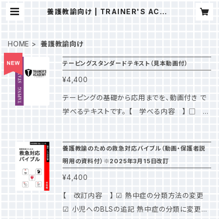
養護教諭向け | TRAINER'S ACAD
EMY
HOME
養護教諭向け
テーピングスタンダードテキスト（見本動画付）
¥4,400
テーピングの基礎から応用までを、動画付き で
学べるテキストです。 【 学べる内容 】 □ テ
ーピングの基礎知識 □ 各部位のテーピング
（詳細は下部に記載） □ 肉離れのテーピング
養護教諭のための救急対応バイブル（動画・保護者説
□ 筋肉サポートテーピング □ テーピングに
明用の資料付）※2025年3月15日改訂
必要な機能解剖学 ※すべてのテーピングの見
¥4,400
本動画を視聴できます。 本書は、日本スポーツ
協会公認アスレティックトレーナーマスターの山
【 改訂内容 】 ☑︎ 熱中症の分類方法の変更
本利春先生（国際武道大学教授 ）を中心に、剱
☑︎ 小児へのBLSの追記 熱中症の分類に変更が