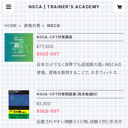
NSCA | TRAINER'S ACADEMY
HOME
資格対策
NSCA
NSCA-CPT対策講座
¥77,000
SOLD OUT
日本だけでなく世界でも認知度の高いNSCAの
資格。 資格を取得することで、大手フィットネス
クラブとの契約や、転職、就職に有利になる資格
のひとつです。 出題範囲が広くトレーニングだけ
NSCA-CPT対策問題集（見本動画付）
でなく医学や栄養学の知識も必要です。 また高
¥3,300
血圧やメタボなど疾患に関わる数字に関しては
SOLD OUT
アメリカ基準なので日本のものと数値が違いま
す。（医療資格やトレーナー資格を持っている人
出題されやすい問題５００問。試験と同じ形式の