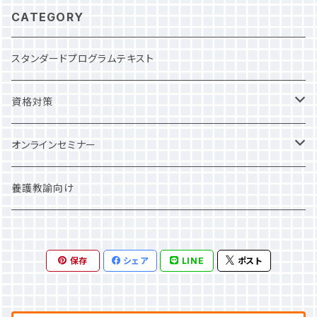
テキストの１ページ目から読み込んで覚えましょ
合格を約束します。 ※動画は問題集内のQRコ
や血圧等の基準は日本のものとは違うので、試
です。 通常 単語帳３３００円 問題集３３００円
CATEGORY
う！ というような非効率な学びは推奨しません。
ードからWEBに飛ぶことで視聴できます。 ※専
験のために覚え直す必要があります。 これらを
合計 ６６００円 ▶︎ セット割引５５００円
本講座では ・出題傾向のレクチャー ・自分自身
用の単語帳（用語集）と合わせて学習することで
解決するために開発したのが、この単語帳（専門
【 詳細 】 NSCA-CPT単語帳（重要用語集）
スタンダードプログラムテキスト
の弱点を明確にし、克服するための勉強法の提
より効果的な学びになります。 【 単語帳、問
用語集）です。 使い方は英単語帳などと同じ。
https://spoall2.thebase.in/items/8877291
示 をさせていただきます。 【 メイン講師 】 嘉
題集セット割 】 単語帳３３００円（税込）
【 使い方 】 ① 暗記 左側に単語（専門用語）
3 NSCA-CPT問題集 https://spoall2.thebas
山舜 トレーナーアカデミー 編集長 JSPO-AT
資格対策
問題集３３００円（税込） ▶︎▶︎ セット ５５０
があり、右側に意味や最低限覚えるべき数値な
e.in/items/88772881 ▼本書を活用した1発合
NSCA-CPT JATI-ATI JCCA-ADV B級講師
０円（税込） セットでの購入はこちら https://sp
どを載せています。 ② 関連問題を解く 暗記後、
格のための対策講座がここにあります！（3年連
健康運動実践指導者 法政大学在学中にテニ
oall2.thebase.in/items/88772928 ▼本書を
NSCA
オンラインセミナー
すぐに問題に触れることができるように、関連問
続合格率100%）▼ https://spoall2.thebase.i
ス、アメフト（アメリカ、スタンフォード大学）のト
活用した1発合格のための対策講座がここにあり
題を右ページに掲載しています。 この単語帳（専
n/items/81346272
レーナーとして活動。 卒業時に日本スポーツ協
ます！（3年連続合格率100%）▼ https://spoall
門用語集）とリンクした問題集も作成していま
JATI
一般価格
養護教諭向け
会アスレティックトレーナーの資格を取得す
2.thebase.in/items/81346272 【 作
す。両方を活用することで、最速での合格を約束
る。 その後、自分自身の経験をもとにアスリート
者 】 嘉山舜 トレーナーズアカデミー編集長 ト
します。 NSCA-CPT対策問題集：https://spoal
JSPO-AT
学割
をトレーナーとして支えるだけでなく、キャリア
レーナーズアカデミープラス講師 日本スポーツ
l2.thebase.in/items/88772881 【 単語帳、
も含めてサポートするために「アスリートバンク」
保存
協会アスレティックトレーナー（合格率１０%程
シェア
LINE
ポスト
問題集セット 】 単語帳３３００円（税込）
健康運動実践指導者
の立ち上げに参画。 現在は教育機関やスポーツ
の最難関トレーナー資格）を現役合格。その他、
問題集３３００円（税込） ▶︎▶︎ セット ５５０
チームでのトレーナー知識の啓蒙と、アスリート
NSCA-CPT、JATI-ATI、健康運動実践指導者
０円（税込） セットでの購入はこちら https://sp