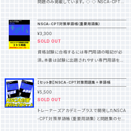
は間違いやすいので注意） そのため独学での資
問題のみ掲載しています。 ◇ ◇ NSCA-CPT試
格取得は簡単ではありません。 この対策講座で
験の特徴 ◇ ◇ ・専門知識の暗記が必要になる
はポイントを押さえ、個人のレベルに合わせてカ
問題 ・知識の掛け合わせ総合的に判断する問題
NSCA-CPT対策単語帳（重要用語集）
リキュラムを作成するので、最短２ヶ月の学習期
・エクササイズ動画を見て評価し解答する問題
間で合格が可能です。 トレーナーズアカデミー
¥3,300
など、幅広い問題設定 これらの問題はひとりで
SOLD OUT
プラスの特徴 ✅ 通学なし（交通費０円） ✅
は対策が簡単ではありません。 当書では、暗記
個人のレベルに合わせオーダーメイド ✅ 大手
問題や専門知識の掛け合わせの問題はもちろ
資格試験に合格するには専門用語の暗記が必
トレーナースクールの１０分の１の価格 ✅ NS
ん、特に苦手意識を持ちやすいエクササイズ動画
須。本書は試験に出題されやすい専門用語を３
CA公式テキスト※掲載エクササイズを全て動画
を見て評価する問題にも完全対応しています。
９５個掲載。これらを正確に暗記・理解すること
化（公式テキストは文章のみ） ※NSCA-CPTの
※エクササイズ（トレーニング種目）はCPTのテ
で、限りなく合格に近づきます。 公式テキスト
公式テキストだけでなく、NSCA-CSCSの公式
【セット割】NSCA-CPT対策問題集＋単語帳
キストだけでなくCSCSのテキストからも出題の
（７４８ページ）は専門用語を覚えるにはボリュ
テキストから出題される可能性もあるので、CS
可能性があるため、それらのエクササイズも合
¥5,500
ームがありすぎ、どれが重要な用語で、どのよう
CSのテキストのエクササイズも網羅しています。
SOLD OUT
わせて掲載。 問題集とセットで単語帳（専門用
な意味なのかが難解です。 エクササイズ（トレー
私たちは年間２０００人以上の医療系国家資格
語集）も作成しています。単語帳で必要な専門用
ニング種目）は、CPTのテキストだけではなくCS
トレーナーズアカデミープラスで開発したNSCA
受験者のサポートをしてきました。 その内容をN
語を暗記し、問題集でアウトプットし知識を確実
CSのテキストからも出題の可能性があります。
-CPT対策単語帳（重要用語集）と問題集のセッ
SCAの試験対策に特化し応用しています。 公式
なものにする。両方を活用することで、最速での
またNSCAの定義するメタボリックシンドローム
ト販売です。通常の購入から割引価格での販売