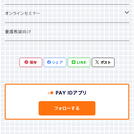
NSCA
オンラインセミナー
JATI
一般価格
養護教諭向け
JSPO-AT
学割
保存
シェア
LINE
ポスト
健康運動実践指導者
PAY IDアプリ
フォローする