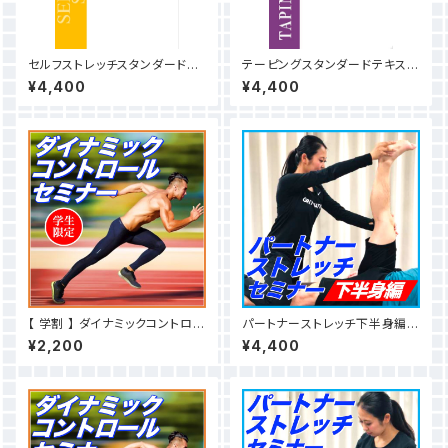
セルフストレッチスタンダードテ
テーピングスタンダードテキスト
キスト（見本動画付）
（見本動画付）
¥4,400
¥4,400
【 学割 】 ダイナミックコントロー
パートナーストレッチ下半身編セ
ルセミナー
ミナー
¥2,200
¥4,400