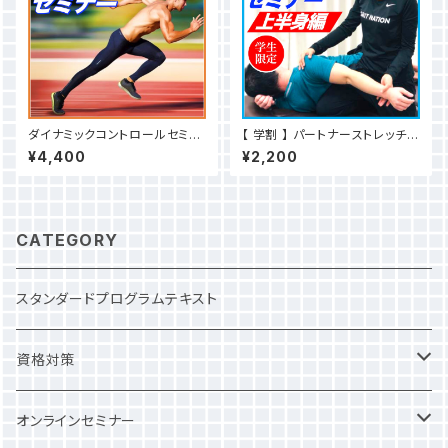
ダイナミックコントロールセミナ
【 学割 】 パートナーストレッチ上
ー
半身編セミナー
¥4,400
¥2,200
CATEGORY
スタンダードプログラムテキスト
資格対策
NSCA
オンラインセミナー