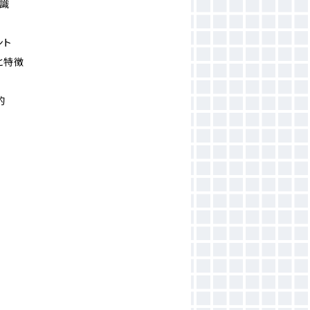
知識
ント
類と特徴
的