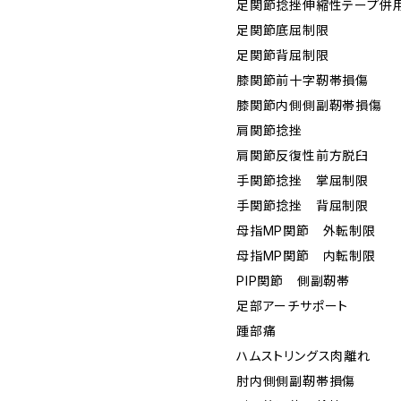
足関節捻挫伸縮性テープ併
足関節底屈制限
足関節背屈制限
膝関節前十字靭帯損傷
膝関節内側側副靭帯損傷
肩関節捻挫
肩関節反復性前方脱臼
手関節捻挫 掌屈制限
手関節捻挫 背屈制限
母指MP関節 外転制限
母指MP関節 内転制限
PIP関節 側副靭帯
足部アーチサポート
踵部痛
ハムストリングス肉離れ
肘内側側副靭帯損傷