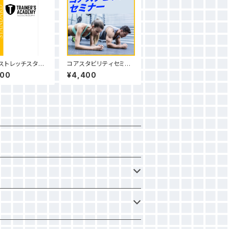
ストレッチスタン
コアスタビリティセミナ
テキスト（見本動
ー
400
¥4,400