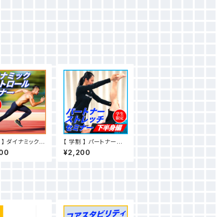
 】 ダイナミックコ
【 学割 】 パートナースト
ールセミナー
レッチ下半身編セミナー
00
¥2,200