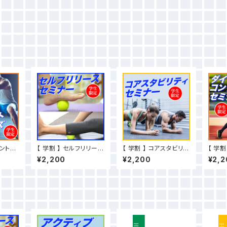
メントエ
【 学割 】 セルフリリース
【 学割 】 コアスタビリテ
【 学割
ー
セミナー
ィセミナー
ントロ
¥2,200
¥2,200
¥2,2