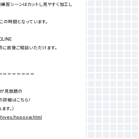
練習シーンはカットし見やすく加工し
この時間となっています。
INE
師に直接ご相談いただけます。
＝＝＝＝＝＝＝＝
画が見放題の
の詳細はこちら！
ます。）
rchives/hxpoxw.html