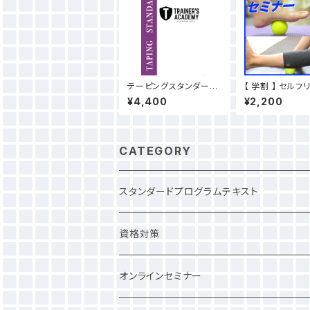
テーピングスタンダード
【 学割 】 セルフ
テキスト（見本動画付）
セミナー
¥4,400
¥2,200
CATEGORY
スタンダードプログラムテキスト
資格対策
NSCA
オンラインセミナー